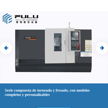
Serie compuesta de torneado y fresado, con modelos
completos y personalizables