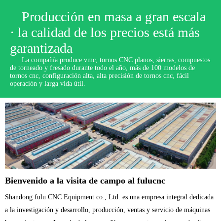
Producción en masa a gran escala
· la calidad de los precios está más
garantizada
La compañía produce vmc, tornos CNC planos, sierras, compuestos
de torneado y fresado durante todo el año, más de 100 modelos de
tornos cnc, configuración alta, alta precisión de tornos cnc, fácil
operación y larga vida útil.
Bienvenido a la visita de campo al fulucnc
Shandong fulu CNC Equipment co., Ltd. es una empresa integral dedicada
a la investigación y desarrollo, producción, ventas y servicio de máquinas