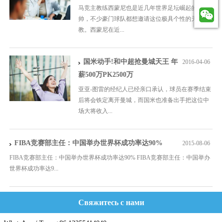
马竞主教练西蒙尼也是近几年世界足坛崛起的少
帅，不少豪门球队都想邀请这位极具个性的天才执
教。西蒙尼在近...
国米动手!和中超抢曼城天王 年
2016-04-06
薪500万PK2500万
亚亚-图雷的经纪人已经亲口承认，球员在赛季结束
后将会铁定离开曼城，而国米也准备出手把这位中
场大将收入...
FIBA竞赛部主任：中国举办世界杯成功率达90%
2015-08-06
FIBA竞赛部主任：中国举办世界杯成功率达90% FIBA竞赛部主任：中国举办
世界杯成功率达9...
Свяжитесь с нами