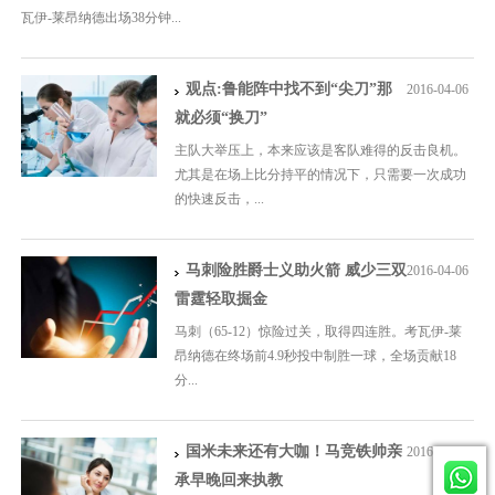
瓦伊-莱昂纳德出场38分钟...
观点:鲁能阵中找不到“尖刀”那
2016-04-06
就必须“换刀”
主队大举压上，本来应该是客队难得的反击良机。
尤其是在场上比分持平的情况下，只需要一次成功
的快速反击，...
马刺险胜爵士义助火箭 威少三双
2016-04-06
雷霆轻取掘金
马刺（65-12）惊险过关，取得四连胜。考瓦伊-莱
昂纳德在终场前4.9秒投中制胜一球，全场贡献18
分...
国米未来还有大咖！马竞铁帅亲
2016-04-06
承早晚回来执教